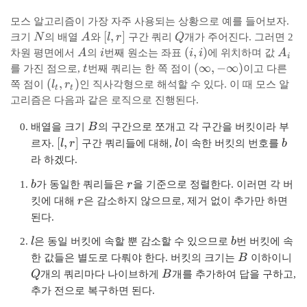
{
1
모스 알고리즘이 가장 자주 사용되는 상황으로 예를 들어보자.
-
N
A
[
[
,
]
Q
크기
N
의 배열
A
와
l
r
구간 쿼리
Q
개가 주어진다. 그러면 2
\
l
A
i
(
(
,
)
A
차원 평면에서
A
의
i
번째 원소는 좌표
i
i
에 위치하며 값
A
fr
i
,
i
_i
t
(
(
∞
,
−
∞
)
를 가진 점으로,
t
번째 쿼리는 한 쪽 점이
이고 다른
a
r
,
\
(
(
,
)
쪽 점이
l
r
인 직사각형으로 해석할 수 있다. 이 때 모스 알
c
t
t
]
i
i
l
{
고리즘은 다음과 같은 로직으로 진행된다.
)
n
_
1
B
f
t
배열을 크기
B
의 구간으로 쪼개고 각 구간을 버킷이라 부
}
t
,
[
l
b
[
,
]
{
르자.
l
r
구간 쿼리들에 대해,
l
이 속한 버킷의 번호를
b
y
r
l
k
라 하겠다.
,
_
,
}
b
r
-
t
r
b
가 동일한 쿼리들은
r
을 기준으로 정렬한다. 이러면 각 버
}
\
)
r
]
킷에 대해
r
은 감소하지 않으므로, 제거 없이 추가만 하면
)
i
된다.
n
l
b
f
l
은 동일 버킷에 속할 뿐 감소할 수 있으므로
b
번 버킷에 속
t
B
Q
한 값들은 별도로 다뤄야 한다. 버킷의 크기는
B
이하이니
y
B
Q
개의 쿼리마다 나이브하게
B
개를 추가하여 답을 구하고,
)
추가 전으로 복구하면 된다.