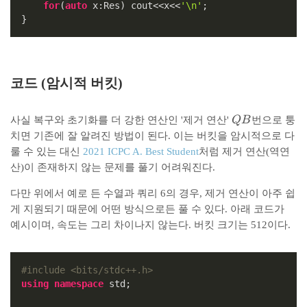
for
(
auto
 x:Res) cout<<x<<
'\n'
;

}
코드 (암시적 버킷)
Q
사실 복구와 초기화를 더 강한 연산인 '제거 연산'
QB
번으로 퉁
B
치면 기존에 잘 알려진 방법이 된다. 이는 버킷을 암시적으로 다
룰 수 있는 대신
2021 ICPC A. Best Student
처럼 제거 연산(역연
산)이 존재하지 않는 문제를 풀기 어려워진다.
다만 위에서 예로 든 수열과 쿼리 6의 경우, 제거 연산이 아주 쉽
게 지원되기 때문에 어떤 방식으로든 풀 수 있다. 아래 코드가
예시이며, 속도는 그리 차이나지 않는다. 버킷 크기는 512이다.
#
include
<bits/stdc++.h>
using
namespace
 std;
