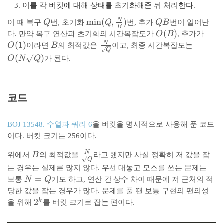
이를 각 버킷에 대해 상태를 초기화해준 뒤 처리한다.
N
Q
\
m
i
n
(
,
)
Q
이 때 복구
Q
번, 초기화
Q
번, 추가
QB
번이 일어난
B
m
B
O
(
)
O
다. 만약 복구 연산과 초기화의 시간복잡도가
O
B
, 추가가
in
(
(
N
(
1
)
B
\
O
O
이라면
B
의 최적값은
이고, 최종 시간복잡도는
Q
(
B
1
fr
(
(
)
O
N
Q
가 된다.
Q
)
)
a
N
,
c
\
\f
{
s
r
코드
N
q
a
}
rt
c
{
{
BOJ 13548. 수열과 쿼리 6
을 버킷을 명시적으로 사용해 푼 코드
{
\
Q
이다. 버킷 크기는 256이다.
N
s
}
}
q
)
N
B
\
위에서
B
의 최적값을
라고 했지만 사실 정확히 저 값을 잡
{
rt
Q
fr
B
는 경우는 실제론 많지 않다. 우선 대놓고 모스를 쓰는 문제는
{
a
N
=
}
보통
N
Q
기도 하고, 연산 간 상수 차이 때문에 저 근처의 적
Q
c
=
)
}
당한 값을 잡는 경우가 많다. 문제를 풀 땐 보통 구현의 편의성
{
Q
2
2
}
k
을 위해
를 버킷 크기로 잡는 편이다.
N
^
}
k