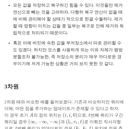
le
모든 값을 저장하고 복구하긴 힘들 수 있다. 이것들만 제거
y
_
연산으로 빼는 것을 고려하자. 다행히 복구 연산이 없을 때
i
에 비해 관리해야 할 상태가 적으므로 한결 수월하다. 제거
할 때 영향이 미치는 값들 중 일부는 복구로 인해 제거와 독
립적으로 처리되기 때문이다.
혹은 아예 버킷에 속한 값을 부저장소에서 따로 관리할 수
도 있겠다. 하지만 모스를 사용하게 되는 이유 자체가 평방
분할조차 불가능한, 즉 저장소의 분리가 매우 까다로운 경
우이기에 저게 가능한 상황은 거의 보지 못한 것 같다.
3차원
2차원 때와 비슷한 예를 들어보겠다. 기존과 비슷하지만 쿼리에
더해, 어떤 점을 추가하는 업데이트가 존재할 수 있다고 하자.
A
(
(
,
,
0
)
t
이 경우 초기
A
의 점의 위치는
i
i
으로,
t
번째 쿼리가 구간
i
(
(
∞
,
−
∞
,
−
∞
)
(
(
,
,
)
쿼리일 경우
과
l
r
t
로 이뤄진 직사각형
t
t
,
\
l
t
(
(
,
,
)
으로,
t
번째 쿼리가 업데이트일 경우
k
k
t
위치에 점을 추