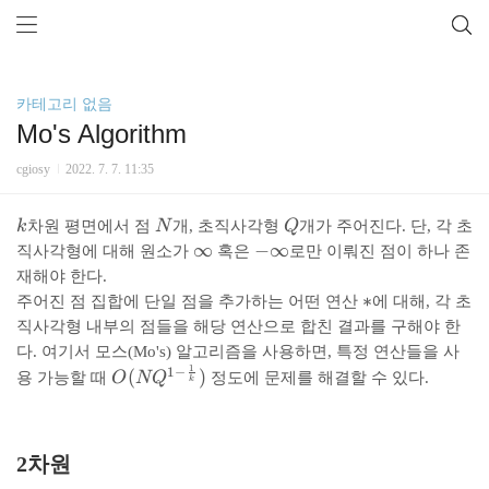
카테고리 없음
Mo's Algorithm
cgiosy
2022. 7. 7. 11:35
k
N
Q
k
차원 평면에서 점
N
개, 초직사각형
Q
개가 주어진다. 단, 각 초
\
∞
-
−
∞
직사각형에 대해 원소가
혹은
로만 이뤄진 점이 하나 존
i
\
재해야 한다.
n
i
*
∗
주어진 점 집합에 단일 점을 추가하는 어떤 연산
에 대해, 각 초
f
n
직사각형 내부의 점들을 해당 연산으로 합친 결과를 구해야 한
t
f
다. 여기서 모스(Mo's) 알고리즘을 사용하면, 특정 연산들을 사
y
t
1
1
−
O
(
)
용 가능할 때
O
N
Q
정도에 문제를 해결할 수 있다.
k
y
(
N
Q
2차원
^