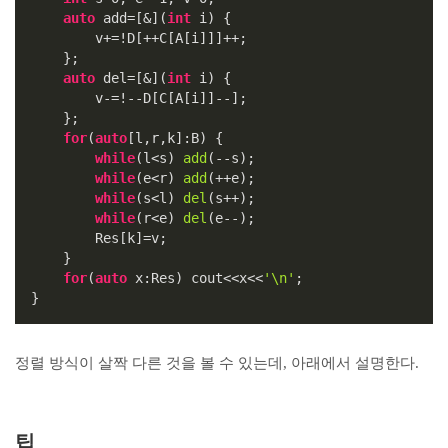
auto
 add=[&](
int
 i) {

        v+=!D[++C[A[i]]]++;

    };

auto
 del=[&](
int
 i) {

        v-=!--D[C[A[i]]--];

    };

for
(
auto
[l,r,k]:B) {

while
(l<s) 
add
(--s);

while
(e<r) 
add
(++e);

while
(s<l) 
del
(s++);

while
(r<e) 
del
(e--);

        Res[k]=v;

    }

for
(
auto
 x:Res) cout<<x<<
'\n'
;

}
정렬 방식이 살짝 다른 것을 볼 수 있는데, 아래에서 설명한다.
팁