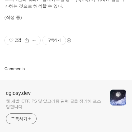
t
t
i
i
_
k
가하는 것으로 해석할 수 있다.
,
n
t
_
0
f
,
t
(작성 중)
)
t
r
,
y
_
k
,
t
_
공감
구독하기
-
,
t
\
t
,
i
)
t
n
)
f
Comments
t
y
,
-
cgiosy.dev
\
웹 개발, CTF, PS 및 알고리즘 관련 글을 정리해 포스
i
팅합니다.
n
f
구독하기
t
y