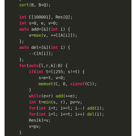
sort
(B, B+Q);

int
 C[
100001
], Res[Q];

int
 s=
0
, e, v=
0
;

auto
 add=[&](
int
 i) {

        v=
max
(v, ++C[A[i]]);

    };

auto
 del=[&](
int
 i) {

        --C[A[i]];

    };

for
(
auto
[l,r,k]:B) {

if
(
int
 t=l|
255
; s!=t) {

            s=e=t, v=
0
;

memset
(C, 
0
, 
sizeof
(C));

        }

while
(e<r) 
add
(++e);

int
 t=
min
(s, r), pv=v;

for
(
int
 i=t; i>=l; i--) 
add
(i);

for
(
int
 i=l; i<=t; i++) 
del
(i);

        Res[k]=v;

        v=pv;

    }
