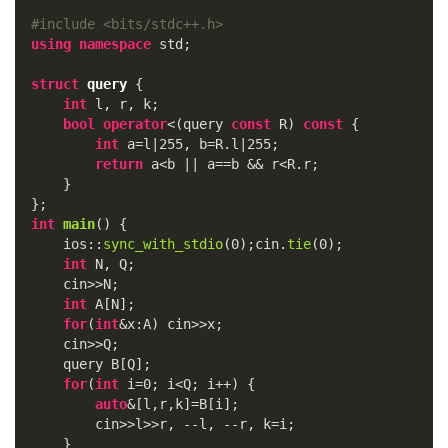
{
#
include
<bits/stdc++.h>
\
using
namespace
 std;

s
q
struct
query
 {
rt
int
 l, r, k;

{
bool
operator
<(query 
const
 R) 
const
 {

Q
int
 a=l|
255
, b=R.l|
255
;

}
return
 a<b || a==b && r<R.r;

}
    }

int
main
()
{

    ios::
sync_with_stdio
(
0
);cin.
tie
(
0
);

int
 N, Q;

    cin>>N;

int
 A[N];

for
(
int
&x:A) cin>>x;

    cin>>Q;

    query B[Q];

for
(
int
 i=
0
; i<Q; i++) {

auto
&[l,r,k]=B[i];

        cin>>l>>r, --l, --r, k=i;

    }
