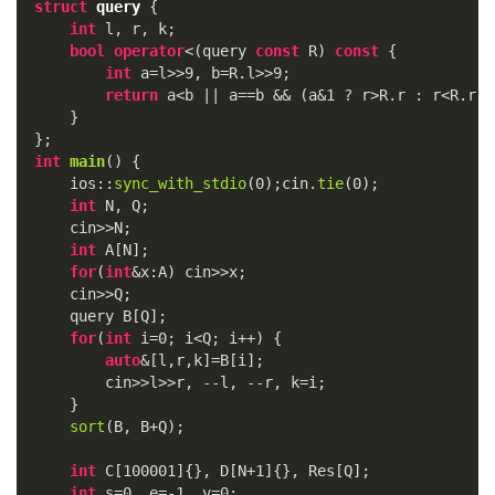
struct
query
 {
int
 l, r, k;

bool
operator
<(query 
const
 R) 
const
 {

int
 a=l>>
9
, b=R.l>>
9
;

return
 a<b || a==b && (a&
1
 ? r>R.r : r<R.r);

    }

int
main
()
{

    ios::
sync_with_stdio
(
0
);cin.
tie
(
0
);

int
 N, Q;

    cin>>N;

int
 A[N];

for
(
int
&x:A) cin>>x;

    cin>>Q;

    query B[Q];

for
(
int
 i=
0
; i<Q; i++) {

auto
&[l,r,k]=B[i];

        cin>>l>>r, --l, --r, k=i;

    }

sort
(B, B+Q);

int
 C[
100001
]{}, D[N+
1
]{}, Res[Q];

int
 s=
0
, e=
-1
, v=
0
;
