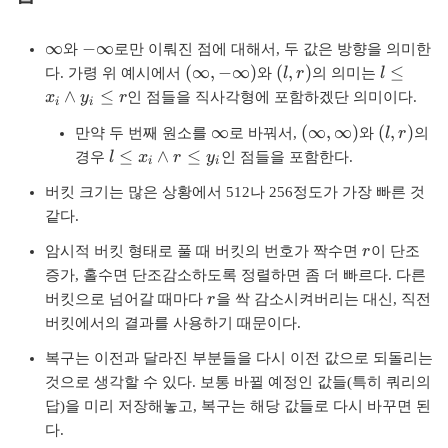
\
-
∞
−
∞
와
로만 이뤄진 점에 대해서, 두 값은 방향을 의미한
i
\
(
(
l
(
∞
,
−
∞
)
(
,
)
≤
다. 가령 위 예시에서
와
l
r
의 의미는
l
n
i
\
l
\
∧
≤
x
y
r
인 점들을 직사각형에 포함하겠단 의미이다.
i
i
f
n
i
,
le
\
(
(
t
f
∞
(
∞
,
∞
)
(
,
)
n
r
x
만약 두 번째 원소를
로 바꿔서,
와
l
r
의
i
\
l
y
t
l
f
)
_
≤
∧
≤
경우
l
x
r
y
인 점들을 포함한다.
i
i
n
i
,
y
\
t
i
f
n
r
버킷 크기는 많은 상황에서 512나 256정도가 가장 빠른 것
le
y
\
t
f
)
x
같다.
,
w
y
t
_
-
e
r
암시적 버킷 형태로 풀 때 버킷의 번호가 짝수면
r
이 단조
y
i
\
d
증가, 홀수면 단조감소하도록 정렬하면 좀 더 빠르다. 다른
,
\
i
g
r
\
버킷으로 넘어갈 때마다
r
을 싹 감소시켜버리는 대신, 직전
w
n
e
i
e
f
y
버킷에서의 결과를 사용하기 때문이다.
n
d
t
_
복구는 이전과 달라진 부분들을 다시 이전 값으로 되돌리는
f
g
y
i
t
것으로 생각할 수 있다. 보통 바뀔 예정인 값들(특히 쿼리의
e
)
\
y
r
le
답)을 미리 저장해놓고, 복구는 해당 값들로 다시 바꾸면 된
)
\
r
다.