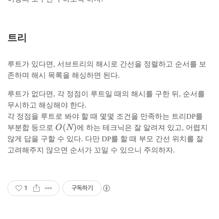
i
_
d
k
x
n
x
m
S
}
}
트리
{
P
_
루트가 있다면, 서브트리의 해시로 간선을 정렬하고 순서를 보
x
존하며 해시 목록을 해싱하면 된다.
}
루트가 없다면, 각 정점이 루트일 때의 해시를 구한 뒤, 순서를
무시하고 해싱해야 한다.
각 정점을 루트로 봐야 할 때 몇몇 조건을 만족하는 트리DP를
O
(
)
부분합 등으로
O
N
에 하는 테크닉은 잘 알려져 있고, 어렵지
(
않게 답을 구할 수 있다. 다만 DP를 할 때 부모 간선 위치를 잘
N
고려해주지 않으면 순서가 꼬일 수 있으니 주의하자.
)
1
구독하기