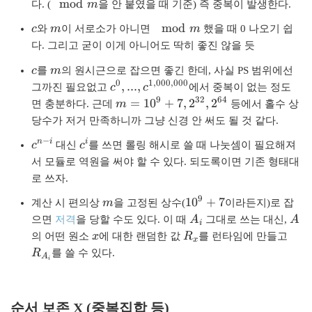
_i
\
mod
다. (
m
을 안 붙였을 때 기준) 즉 중복이 발생한다.
}
m
^
c
m
\
mod
c
와
m
이 서로소가 아니면
m
했을 때 0 나오기 쉽
o
{
m
d
다. 그리고 굳이 이게 아니어도 딱히 좋진 않을 듯
n
o
m
c
m
}
d
c
를
m
의 원시근으로 잡으면 좋긴 한데, 사실 PS 범위에선
0
1
,
000
,
000
c
{
m
,
...
,
그까진 필요없고
c
c
에서 중복이 없는 정도
^
c
9
32
64
m
=
1
0
+
7
,
2
,
2
면 충분하다. 근데
m
등에서 홀수 상
0
^
=
당수가 저거 만족하니까 그냥 신경 안 써도 될 것 같다.
,
{
1
−
c
c
.
n
n
i
i
0
c
대신
c
를 쓰면 롤링 해시로 쓸 때 나눗셈이 필요해져
^
^
.
-
^
서 모듈로 역원을 써야 할 수 있다. 되도록이면 기존 형태대
{
i
.
i}
9
로 쓰자.
n
,
A
+
9
m
1
-
1
0
+
7
c
_i
계산 시 편의상
m
을 고정된 상수(
이라든지)로 잡
7,
0
i
^
}
A
A
2
으면
저격
을 당할 수도 있다. 이 때
A
그대로 쓰는 대신,
A
i
^
}
{
_i
^
x
R
R
의 어떤 원소
x
에 대한 랜덤한 값
R
를 런타임에 만들고
x
9
1
{
_
_
R
를 쓸 수 있다.
A
+
,
i
3
x
{
7
0
2
A
0
},
_i
0
2
순서 보존 X (중복집합 등)
}