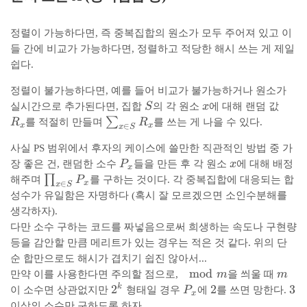
,
^
0
{
정렬이 가능하다면, 즉 중복집합의 원소가 모두 주어져 있고 이
0
6
들 간에 비교가 가능하다면, 정렬하고 적당한 해시 쓰는 게 제일
0
4
}
쉽다.
}
정렬이 불가능하다면, 예를 들어 비교가 불가능하거나 원소가
S
x
R
실시간으로 추가된다면, 집합
S
의 각 원소
x
에 대해 랜덤 값
_
\
∑
R
를 적절히 만들며
R
를 쓰는 게 나을 수 있다.
x
x
∈
x
S
x
s
사실 PS 범위에서 후자의 케이스에 쓸만한 직관적인 방법 중 가
u
P
x
m
장 좋은 건, 랜덤한 소수
P
들을 만든 후 각 원소
x
에 대해 배정
x
_
\
_
∏
해주며
P
를 구하는 것이다. 각 중복집합에 대응되는 합
x
∈
x
S
x
p
{
성수가 유일함은 자명하다 (혹시 잘 모르겠으면 소인수분해를
r
x
생각하자).
o
\i
다만 소수 구하는 코드를 짜넣음으로써 희생하는 속도나 구현량
d
n
등을 감안할 만큼 메리트가 있는 경우는 적은 것 같다. 위의 단
_
S
순 합만으로도 해시가 겹치기 쉽진 않아서...
{
}
\
mod
m
만약 이를 사용한다면 주의할 점으로,
m
을 씌울 때
m
x
{
m
2
2
P
2
2
3
3
k
이 소수면 상관없지만
형태일 경우
P
에
를 쓰면 망한다.
\
R
x
o
^
_
이상의 소수만 구하도록 하자.