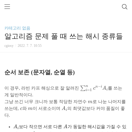
카테고리 없음
알고리즘 문제 풀 때 쓰는 해시 종류들
cgiosy
2022. 7. 7. 10:55
순서 보존 (문자열, 순열 등)
n
−
\
n
i
∑
이 경우, 라빈 카프 해싱으로 잘 알려진
c
A
를 쓰는
i
=
1
i
s
게 일반적이다.
u
m
그냥 쓰긴 너무 크니까 보통 적당한 자연수
m
로 나눈 나머지를
m
c
m
A
쓰는데,
c
와
m
이 서로소이며
A
의 최댓값보다 커야 품질이 좋
i
_
_i
다.
{i
=
A
A
A
보다 작으면 서로 다른
A
가 동일한 해시값을 가질 수 있
i
1